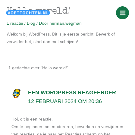
Ga
Hallo wereld!
naar
de
1 reactie
/
Blog
/ Door
herman.wegman
inhoud
Welkom bij WordPress. Dit is je eerste bericht. Bewerk of
verwijder het, start dan met schrijven!
1 gedachte over “Hallo wereld!”
EEN WORDPRESS REAGEERDER
12 FEBRUARI 2024 OM 20:36
Hoi, dit is een reactie.
Om te beginnen met modereren, bewerken en verwijderen
van reacties, ga je naar het Reacties scherm op het