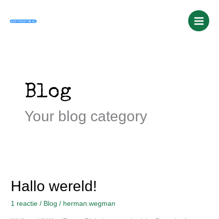
Ga
naar
de
inhoud
Blog
Your blog category
Hallo
Hallo wereld!
wereld!
1 reactie
/
Blog
/
herman.wegman